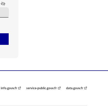
info.gouv.fr
service-public.gouv.fr
data.gouv.fr