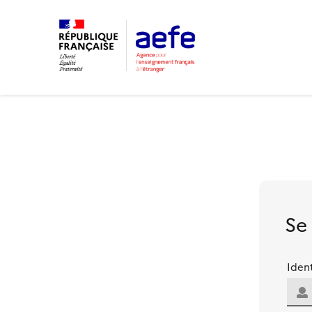
Se
Ident