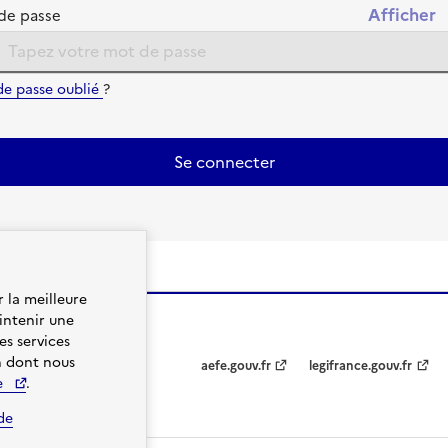
de passe
de passe oublié
?
Se connecter
 la meilleure
intenir une
es services
on dont nous
aefe.gouv.fr
legifrance.gouv.fr
e
.
de